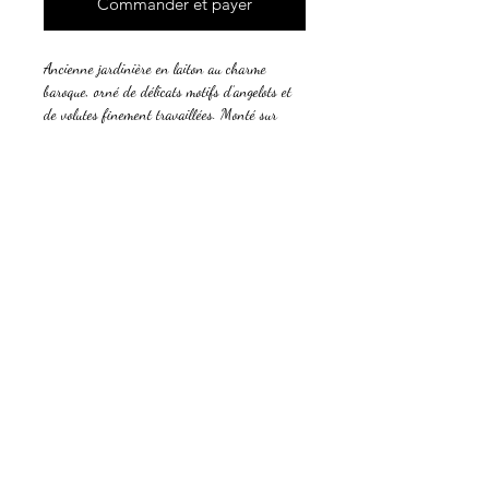
Commander et payer
Ancienne jardinière en laiton au charme
baroque, orné de délicats motifs d’angelots et
de volutes finement travaillées. Monté sur
quatre pieds élégants, il apporte une touche
raffinée et authentique à une décoration
classique ou vintage. Son intérieur amovible en
métal en fait une pièce aussi pratique
qu’esthétique, idéale en centre de table, cache-
pot ou objet de décoration.
Ensemble complet avec son bac intérieur
Dimensions :
• Hauteur : 11 cm
• Longueur : 18,5 cm
• Largeur : 14 cm