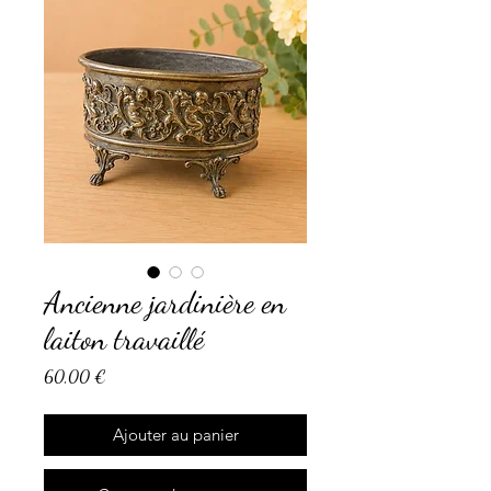
Ancienne jardinière en
laiton travaillé
Prix
60,00 €
Ajouter au panier