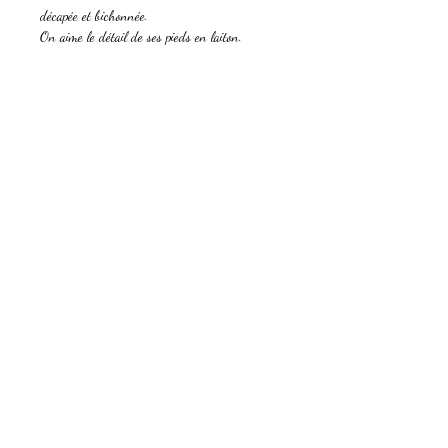
décapée et bichonnée.
On aime le détail de ses pieds en laiton.
Dimensions : Hauteur 72.5 - longueur 87
profondeur 47