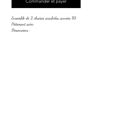
Commander et payer
Ensemble de 2 chaises scoubidou années 70
Piètement acier
Dimensions :
Hauteur totale ; 82
Hauteur assise : 47
Profondeur assise :34