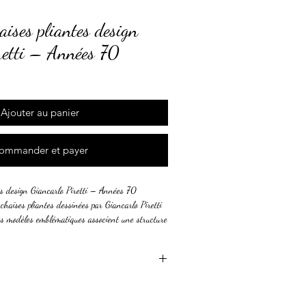
aises pliantes design
retti – Années 70
Ajouter au panier
ommander et payer
es design Giancarlo Piretti – Années 70
chaises pliantes dessinées par Giancarlo Piretti
s modèles emblématiques associent une structure
é à une assise et un dossier en plexiglas fumé
olument vintage et intemporel.
 transparence apportent une touche moderniste
contemporain, un loft ou une décoration inspirée
ées 70. Pratiques et peu encombrantes, elles se
n conservant une excellente stabilité.