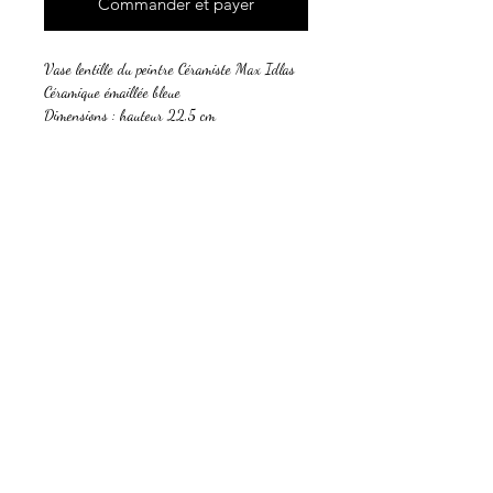
Commander et payer
Vase lentille du peintre Céramiste Max Idlas
Céramique émaillée bleue
Dimensions : hauteur 22,5 cm
Largeur : 25 cm
Épaisseur: 7 cm
Max Idlas, peintre et céramiste renommé
Max Idlas est un artiste renommé pour ses
tableaux et céramiques. Né en 1924, il a
commencé sa carrière artistique dans les
années 1950 à Betton, en Bretagne. Ses
œuvres sont maintenant exposées dans des
galeries et chez des particuliers du monde
entier.
Ses œuvres
Tableaux
Max Idlas est surtout connu pour ses tableaux,
qui captent l'essence de la beauté naturelle de
la Bretagne. La plupart de ses tableaux sont
des peintures à l'huile, et chacun d'entre eux