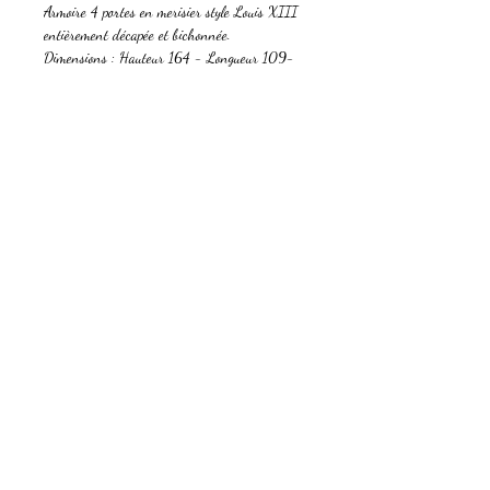
Armoire 4 portes en merisier style Louis XIII
entièrement décapée et bichonnée.
Dimensions : Hauteur 164 - Longueur 109-
Profondeur 52,5