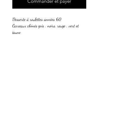
Commander et payer
Desserte à roulettes années 60
Carreaux chinés gris , noirs, rouge , vert et
jaune
Dimension
Hauteur 61
Longueur 70
Profondeur 37