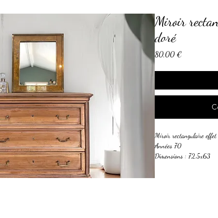
Miroir rectan
doré
Prix
80,00 €
C
Miroir rectangulaire effe
Années 70
Dimensions : 72,5x63