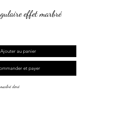
gulaire effet marbré
Ajouter au panier
ommander et payer
t marbré doré