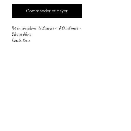
Commander et payer
Pot en porcelaine de Limoges « J.Charlionais »
Bleu et blanc
Dessin lierre
Hauteur : 32 cm
Longueur 27