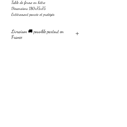
Table de ferme en hêtre
Dimensions 180x75x75
Entièrement poncée et protégée.
6 a 8 couverts
Livraison 🚚 possible partout en
France
Devis pour livraison :
Par mail à caliele@hotmail.fr
Par tél : 0620282151
Envoi par cocolis ( prix coutant)