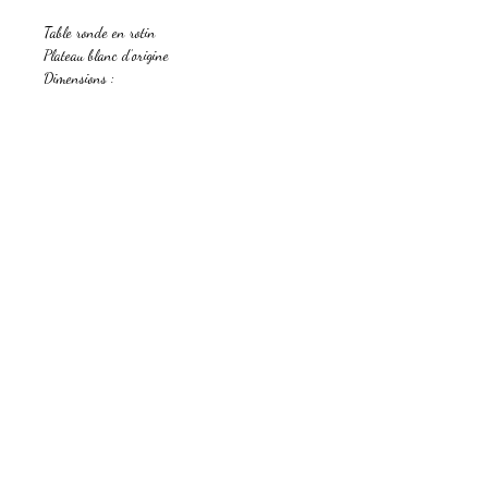
Table ronde en rotin
Plateau blanc d’origine
Dimensions :
Diamètre plateau 61 cm
Hauteur 71